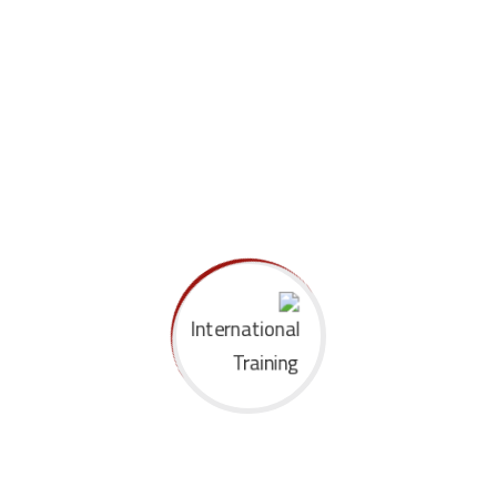
Giving Casseroles
Aden Hezard
على
Certified Graphic Design with
Free Project Course
Aden Hezard
على
بدء التشغيل الأساسي للذكاء
الاصطناعي
Aden Hezard
على
أساسيات الحاسب الآلي السيرة
الذاتية لبدء
Archives
سبتمبر 2020
أغسطس 2020