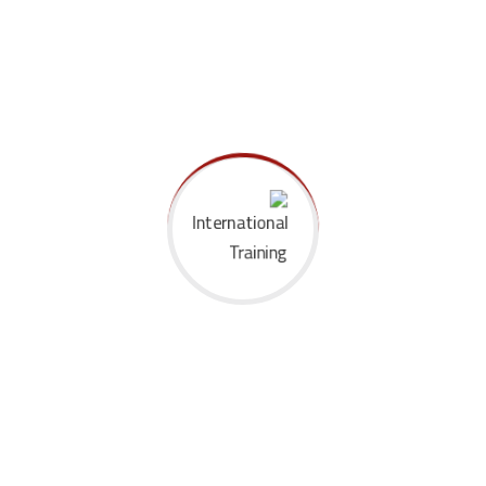
الوظيفه
جهة العمل
القاهرة
04-08 يناير
29/03 - 02/04
19-23يوليو