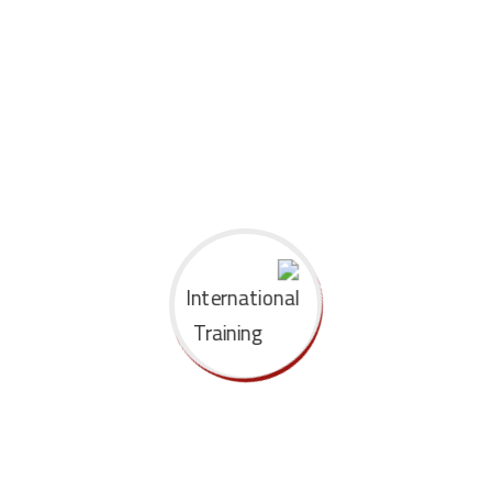
وزارة الكهرباء
وزارة النفط والثروة المعدنية
رئاسة مجلس الوزراء
About Us
خبرتنا في مجال التدريب تزيد على 30 عاما في مختلف المجالات.. مهما
كانت وظيفتك، فإننا نوفر لك طاقما من الخبراء والمتخصصين
لمساعدتك على تطوير مستوى أدائك المهني من خلال مقر مركز صبرة