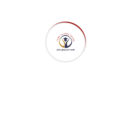
خبرتنا في مجال التدريب تزيد على 30 عاما في مختلف المجالات.. مهما
كانت وظيفتك، فإننا نوفر لك طاقما من الخبراء والمتخصصين
لمساعدتك على تطوير مستوى أدائك المهني من خلال مقر مركز صبرة
للتدريب في مصر، ومعهدنا للتدريب القانوني في دبي، ومركزنا للتدريب
في رأس الخيمة.. نقدم مجموعة متنوعة من النشاطات التدريبية
والتعريفية في شكل دورات تدريبية، وورش عمل، وندوات، وملتقيات،
ومؤتمرات في مصر ودبي واسطنبول وغيرها.. نصمم دورات تدريبية
خاصة على حسب احتياجاتك التدريبية
More
تواصل معنا