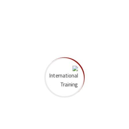
Aden Hezard
على
Certified Graphic Design with
Free Project Course
Aden Hezard
على
بدء التشغيل الأساسي للذكاء
الاصطناعي
Aden Hezard
على
أساسيات الحاسب الآلي السيرة
الذاتية لبدء
Archives
سبتمبر 2020
أغسطس 2020
أكتوبر 2019