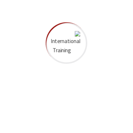
خبرتنا في مجال التدريب تزيد على 30 عاما في مختلف المجالات.. مهما
كانت وظيفتك، فإننا نوفر لك طاقما من الخبراء والمتخصصين
لمساعدتك على تطوير مستوى أدائك المهني من خلال مقر مركز صبرة
للتدريب في مصر، ومعهدنا للتدريب القانوني في دبي، ومركزنا للتدريب
في رأس الخيمة.. نقدم مجموعة متنوعة من النشاطات التدريبية
والتعريفية في شكل دورات تدريبية، وورش عمل، وندوات، وملتقيات،
ومؤتمرات في مصر ودبي واسطنبول وغيرها.. نصمم دورات تدريبية
خاصة على حسب احتياجاتك التدريبية
More
تواصل معنا