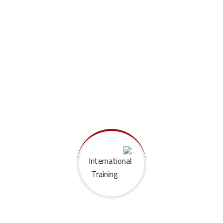
Suitable Learning Strategy
At vero eos et accusamus et iusto odio
dignissimos ducimus qui blanditiis praesentium.
Free Consultation
خطأ:
نموذج الاتصال غير موجود.