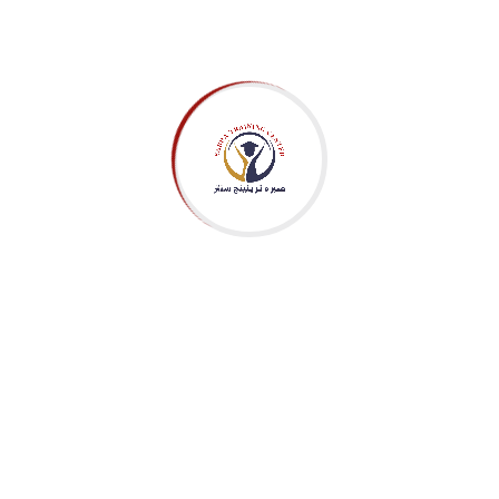
خبرتنا في مجال التدريب تزيد على 30 عاما في مختلف المجالات.. مهما
كانت وظيفتك، فإننا نوفر لك طاقما من الخبراء والمتخصصين
لمساعدتك على تطوير مستوى أدائك المهني من خلال مقر مركز صبرة
للتدريب في مصر، ومعهدنا للتدريب القانوني في دبي، ومركزنا للتدريب
في رأس الخيمة.. نقدم مجموعة متنوعة من النشاطات التدريبية
والتعريفية في شكل دورات تدريبية، وورش عمل، وندوات، وملتقيات،
ومؤتمرات في مصر ودبي واسطنبول وغيرها.. نصمم دورات تدريبية
خاصة على حسب احتياجاتك التدريبية
More
تواصل معنا