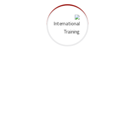
لمساعدتك على تطوير مستوى أدائك المهني من خلال مقر مركز صبرة
للتدريب في مصر، ومعهدنا للتدريب القانوني في دبي، ومركزنا للتدريب
في رأس الخيمة.. نقدم مجموعة متنوعة من النشاطات التدريبية
والتعريفية في شكل دورات تدريبية، وورش عمل، وندوات، وملتقيات،
ومؤتمرات في مصر ودبي واسطنبول وغيرها.. نصمم دورات تدريبية
خاصة على حسب احتياجاتك التدريبية
More
تواصل معنا
العنوان: ٥ أبراج البروج، شارع البطران، شارع اللبيني، الهرم – الجيزة – ٨٨،
الرمز البريدي: ١٢٥٦٧ – مصر
جوال: ٢٠١٠٦٧٤٣٣٠٢٢+ / ٢٠١٠٠٦٦٣٨٩٧٧+ / ٩٧١٥٨٥٩٢٧٥٣٩+